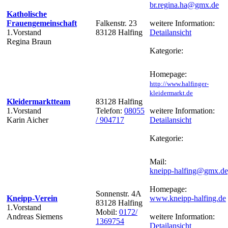
br.regina.ha@gmx.de
Katholische
Frauengemeinschaft
Falkenstr. 23
weitere Information:
1.Vorstand
83128 Halfing
Detailansicht
Regina Braun
Kategorie:
Homepage:
http://www.halfinger-
kleidermarkt.de
Kleidermarktteam
83128 Halfing
1.Vorstand
Telefon:
08055
weitere Information:
Karin Aicher
/ 904717
Detailansicht
Kategorie:
Mail:
kneipp-halfing@gmx.de
Homepage:
Sonnenstr. 4A
Kneipp-Verein
www.kneipp-halfing.de
83128 Halfing
1.Vorstand
Mobil:
0172/
Andreas Siemens
weitere Information:
1369754
Detailansicht