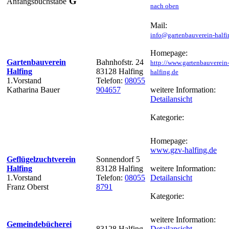
G
Anfangsbuchstabe
nach oben
Mail:
info@gartenbauverein-halfi
Homepage:
Gartenbauverein
Bahnhofstr. 24
http://www.gartenbauverein
Halfing
83128 Halfing
halfing.de
1.Vorstand
Telefon:
08055
Katharina Bauer
904657
weitere Information:
Detailansicht
Kategorie:
Homepage:
www.gzv-halfing.de
Geflügelzuchtverein
Sonnendorf 5
Halfing
83128 Halfing
weitere Information:
1.Vorstand
Telefon:
08055
Detailansicht
Franz Oberst
8791
Kategorie:
weitere Information:
Gemeindebücherei
83128 Halfing
Detailansicht