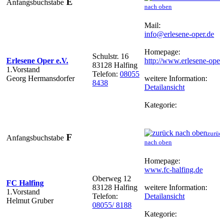
E
Anfangsbuchstabe
nach oben
Mail:
info@erlesene-oper.de
Homepage:
Schulstr. 16
Erlesene Oper e.V.
http://www.erlesene-ope
83128 Halfing
1.Vorstand
Telefon:
08055
Georg Hermansdorfer
weitere Information:
8438
Detailansicht
Kategorie:
zurü
F
Anfangsbuchstabe
nach oben
Homepage:
www.fc-halfing.de
Oberweg 12
FC Halfing
83128 Halfing
weitere Information:
1.Vorstand
Telefon:
Detailansicht
Helmut Gruber
08055/ 8188
Kategorie: