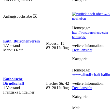
zurü
K
Anfangsbuchstabe
nach oben
Homepage:
http://www.burschenverein-
halfing.de
Kath. Burschenverein
Moosstr. 15
1.Vorstand
weitere Information:
83128 Halfing
Markus Reif
Detailansicht
Kategorie:
Homepage:
www.dirndlschaft-halfi
Katholische
Dirndlschaft
Irlacher Str. 42
weitere Information:
1.Vorstand
83128 Halfing
Detailansicht
Franziska Entfellner
Kategorie:
Mail: