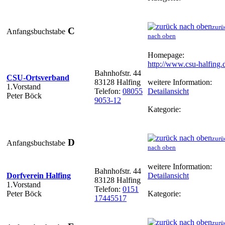
zurü
C
Anfangsbuchstabe
nach oben
Homepage:
http://www.csu-halfing.
Bahnhofstr. 44
CSU-Ortsverband
83128 Halfing
weitere Information:
1.Vorstand
Telefon:
08055
Detailansicht
Peter Böck
9053-12
Kategorie:
zurü
D
Anfangsbuchstabe
nach oben
weitere Information:
Bahnhofstr. 44
Dorfverein Halfing
Detailansicht
83128 Halfing
1.Vorstand
Telefon:
0151
Peter Böck
Kategorie:
17445517
zurü