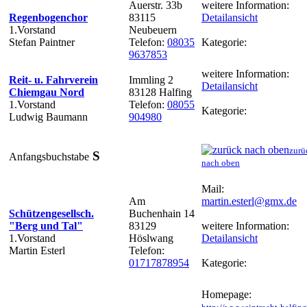
Auerstr. 33b
weitere Information:
Regenbogenchor
83115
Detailansicht
1.Vorstand
Neubeuern
Stefan Paintner
Telefon:
08035
Kategorie:
9637853
weitere Information:
Reit- u. Fahrverein
Immling 2
Detailansicht
Chiemgau Nord
83128 Halfing
1.Vorstand
Telefon:
08055
Kategorie:
Ludwig Baumann
904980
zurü
S
Anfangsbuchstabe
nach oben
Mail:
Am
martin.esterl@gmx.de
Schützengesellsch.
Buchenhain 14
"Berg und Tal"
83129
weitere Information:
1.Vorstand
Höslwang
Detailansicht
Martin Esterl
Telefon:
01717878954
Kategorie:
Homepage: