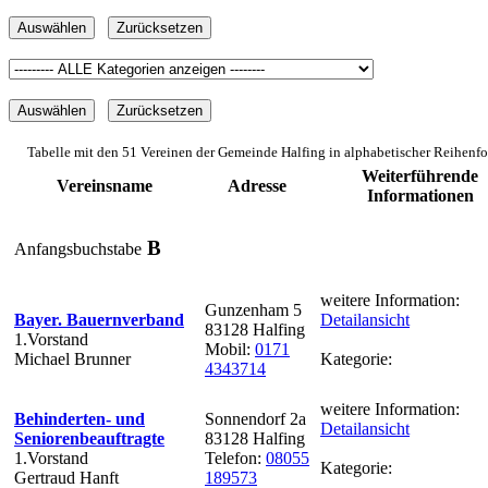
Tabelle mit den 51 Vereinen der Gemeinde Halfing in alphabetischer Reihenf
Weiterführende
Vereinsname
Adresse
Informationen
B
Anfangsbuchstabe
weitere Information:
Gunzenham 5
Bayer. Bauernverband
Detailansicht
83128 Halfing
1.Vorstand
Mobil:
0171
Michael Brunner
Kategorie:
4343714
weitere Information:
Behinderten- und
Sonnendorf 2a
Detailansicht
Seniorenbeauftragte
83128 Halfing
1.Vorstand
Telefon:
08055
Kategorie:
Gertraud Hanft
189573