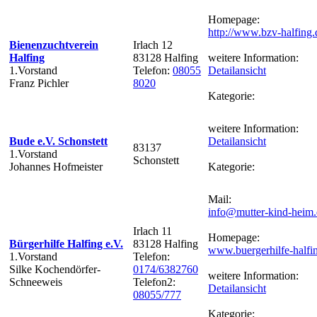
Homepage:
http://www.bzv-halfing.
Bienenzuchtverein
Irlach 12
Halfing
83128 Halfing
weitere Information:
1.Vorstand
Telefon:
08055
Detailansicht
Franz Pichler
8020
Kategorie:
weitere Information:
Bude e.V. Schonstett
Detailansicht
83137
1.Vorstand
Schonstett
Johannes Hofmeister
Kategorie:
Mail:
info@mutter-kind-heim.
Irlach 11
Homepage:
Bürgerhilfe Halfing e.V.
83128 Halfing
www.buergerhilfe-halfi
1.Vorstand
Telefon:
Silke Kochendörfer-
0174/6382760
weitere Information:
Schneeweis
Telefon2:
Detailansicht
08055/777
Kategorie: