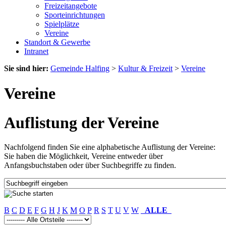
Freizeitangebote
Sporteinrichtungen
Spielplätze
Vereine
Standort & Gewerbe
Intranet
Sie sind hier:
Gemeinde Halfing
>
Kultur & Freizeit
>
Vereine
Vereine
Auflistung der Vereine
Nachfolgend finden Sie eine alphabetische Auflistung der Vereine:
Sie haben die Möglichkeit, Vereine entweder über
Anfangsbuchstaben oder über Suchbegriffe zu finden.
B
C
D
E
F
G
H
J
K
M
O
P
R
S
T
U
V
W
ALLE