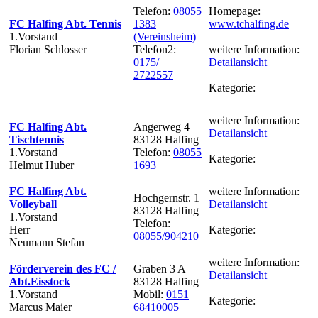
Telefon:
08055
Homepage:
FC Halfing Abt. Tennis
1383
www.tchalfing.de
1.Vorstand
(Vereinsheim)
Florian Schlosser
Telefon2:
weitere Information:
0175/
Detailansicht
2722557
Kategorie:
weitere Information:
FC Halfing Abt.
Angerweg 4
Detailansicht
Tischtennis
83128 Halfing
1.Vorstand
Telefon:
08055
Kategorie:
Helmut Huber
1693
FC Halfing Abt.
weitere Information:
Hochgernstr. 1
Volleyball
Detailansicht
83128 Halfing
1.Vorstand
Telefon:
Herr
Kategorie:
08055/904210
Neumann Stefan
weitere Information:
Förderverein des FC /
Graben 3 A
Detailansicht
Abt.Eisstock
83128 Halfing
1.Vorstand
Mobil:
0151
Kategorie:
Marcus Maier
68410005