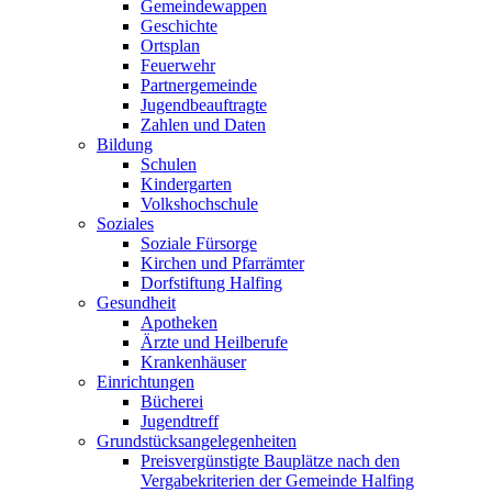
Gemeindewappen
Geschichte
Ortsplan
Feuerwehr
Partnergemeinde
Jugendbeauftragte
Zahlen und Daten
Bildung
Schulen
Kindergarten
Volkshochschule
Soziales
Soziale Fürsorge
Kirchen und Pfarrämter
Dorfstiftung Halfing
Gesundheit
Apotheken
Ärzte und Heilberufe
Krankenhäuser
Einrichtungen
Bücherei
Jugendtreff
Grundstücksangelegenheiten
Preisvergünstigte Bauplätze nach den
Vergabekriterien der Gemeinde Halfing