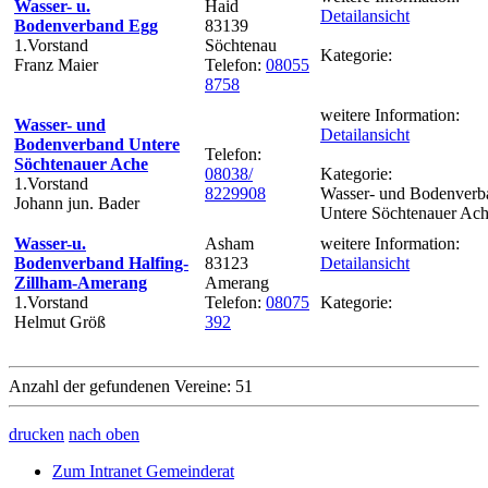
Wasser- u.
Haid
Detailansicht
Bodenverband Egg
83139
1.Vorstand
Söchtenau
Kategorie:
Franz Maier
Telefon:
08055
8758
weitere Information:
Wasser- und
Detailansicht
Bodenverband Untere
Telefon:
Söchtenauer Ache
08038/
Kategorie:
1.Vorstand
8229908
Wasser- und Bodenverb
Johann jun. Bader
Untere Söchtenauer Ac
Wasser-u.
Asham
weitere Information:
Bodenverband Halfing-
83123
Detailansicht
Zillham-Amerang
Amerang
1.Vorstand
Telefon:
08075
Kategorie:
Helmut Größ
392
Anzahl der gefundenen Vereine: 51
drucken
nach oben
Zum Intranet Gemeinderat