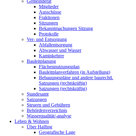
Gemeinderat
Mitglieder
Ausschüsse
Fraktionen
Sitzungen
Bekanntmachungen Sitzung
Protokolle
Ver- und Entsorgung
Abfallentsorgung
Abwasser und Wasser
Kaminkehrer
Bauleitplanung
Flächennutzungsplan
Bauleitplanverfahren (in Aufstellung)
Bebauungspläne und andere baurechtl.
Satzungen (rechtskräftig)
Satzungen (rechtskräftig)
Standesamt
Satzungen
Steuern und Gebühren
Behördenverzeichnis
Wasserqualität/-analyse
Leben & Wohnen
Über Halfing
Geografische Lage