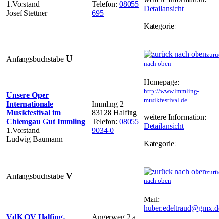
1.Vorstand
Telefon:
08055
Detailansicht
Josef Stettner
695
Kategorie:
zurü
U
Anfangsbuchstabe
nach oben
Homepage:
http://www.immling-
Unsere Oper
musikfestival.de
Internationale
Immling 2
Musikfestival im
83128 Halfing
weitere Information:
Chiemgau Gut Immling
Telefon:
08055
Detailansicht
1.Vorstand
9034-0
Ludwig Baumann
Kategorie:
zurü
V
Anfangsbuchstabe
nach oben
Mail:
huber.edeltraud@gmx.d
VdK OV Halfing-
Angerweg 2 a