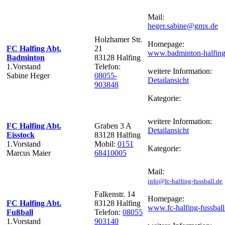
Mail:
heger.sabine@gmx.de
Holzhamer Str.
Homepage:
FC Halfing Abt.
21
www.badminton-halfing
Badminton
83128 Halfing
1.Vorstand
Telefon:
weitere Information:
Sabine Heger
08055-
Detailansicht
903848
Kategorie:
weitere Information:
FC Halfing Abt.
Graben 3 A
Detailansicht
Eisstock
83128 Halfing
1.Vorstand
Mobil:
0151
Kategorie:
Marcus Maier
68410005
Mail:
info@fc-halfing-fussball.de
Falkenstr. 14
Homepage:
FC Halfing Abt.
83128 Halfing
www.fc-halfing-fussball
Fußball
Telefon:
08055
1.Vorstand
903140