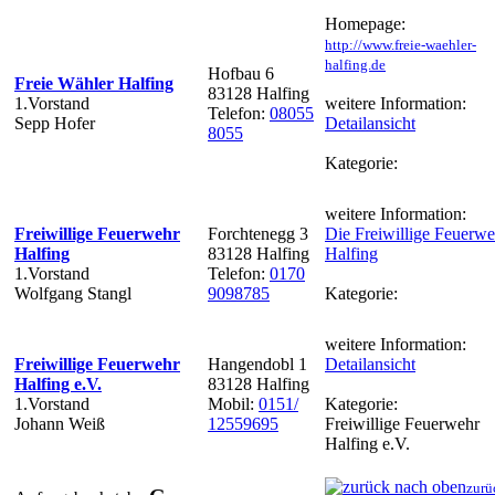
Homepage:
http://www.freie-waehler-
halfing.de
Hofbau 6
Freie Wähler Halfing
83128 Halfing
1.Vorstand
weitere Information:
Telefon:
08055
Sepp Hofer
Detailansicht
8055
Kategorie:
weitere Information:
Freiwillige Feuerwehr
Forchtenegg 3
Die Freiwillige Feuerwe
Halfing
83128 Halfing
Halfing
1.Vorstand
Telefon:
0170
Wolfgang Stangl
9098785
Kategorie:
weitere Information:
Freiwillige Feuerwehr
Hangendobl 1
Detailansicht
Halfing e.V.
83128 Halfing
1.Vorstand
Mobil:
0151/
Kategorie:
Johann Weiß
12559695
Freiwillige Feuerwehr
Halfing e.V.
zurü