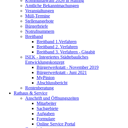
Kommunalwahl 2026 in Halfing
Amtliche Bekanntmachungen
Veranstaltungen
Müll-Termine
Stellenangebote
Bürgerbriefe
Notrufnummern
Breitband
Breitband 1.Verfahren
Breitband 2. Verfahren
Breitband 3. Verfahren - Gigabit
ISEK - Integriertes Städtebauliches
Entwicklungskonzept
Bürgerwerkstatt - November 2019
Bürgerwerkstatt - Juni 2021
MyPinion
Abschlussbericht
Rentenberatung
Rathaus & Service
Anschrift und Öffnungszeiten
Mitarbeiter
Sachgebiete
Aufgaben
Formulare
Online Service Portal