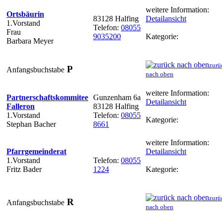
weitere Information:
Ortsbäurin
83128 Halfing
Detailansicht
1.Vorstand
Telefon:
08055
Frau
9035200
Kategorie:
Barbara Meyer
zurü
P
Anfangsbuchstabe
nach oben
weitere Information:
Partnerschaftskommitee
Gunzenham 6a
Detailansicht
Falleron
83128 Halfing
1.Vorstand
Telefon:
08055
Kategorie:
Stephan Bacher
8661
weitere Information:
Pfarrgemeinderat
Detailansicht
1.Vorstand
Telefon:
08055
Fritz Bader
1224
Kategorie:
zurü
R
Anfangsbuchstabe
nach oben