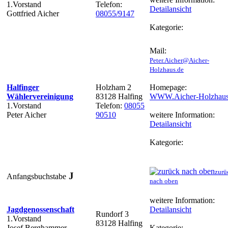
1.Vorstand
Telefon:
Detailansicht
Gottfried Aicher
08055/9147
Kategorie:
Mail:
Peter.Aicher@Aicher-
Holzhaus.de
Halfinger
Holzham 2
Homepage:
Wählervereinigung
83128 Halfing
WWW.Aicher-Holzhaus
1.Vorstand
Telefon:
08055
Peter Aicher
90510
weitere Information:
Detailansicht
Kategorie:
zurü
J
Anfangsbuchstabe
nach oben
weitere Information:
Jagdgenossenschaft
Detailansicht
Rundorf 3
1.Vorstand
83128 Halfing
Josef Berghammer
Kategorie: