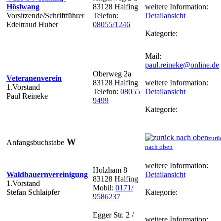
Höslwang
83128 Halfing
weitere Information:
Vorsitzende/Schriftführer
Telefon:
Detailansicht
Edeltraud Huber
08055/1246
Kategorie:
Mail:
paul.reineke@online.de
Oberweg 2a
Veteranenverein
83128 Halfing
weitere Information:
1.Vorstand
Telefon:
08055
Detailansicht
Paul Reineke
9499
Kategorie:
zurü
W
Anfangsbuchstabe
nach oben
weitere Information:
Holzham 8
Waldbauernvereinigung
Detailansicht
83128 Halfing
1.Vorstand
Mobil:
0171/
Stefan Schlaipfer
Kategorie:
9586237
Egger Str. 2 /
weitere Information: