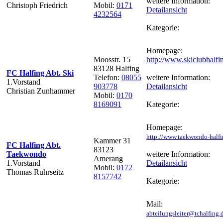
weitere Information:
Christoph Friedrich
Mobil:
0171
Detailansicht
4232564
Kategorie:
Homepage:
Moosstr. 15
http://www.skiclubhalfi
83128 Halfing
FC Halfing Abt. Ski
Telefon:
08055
weitere Information:
1.Vorstand
903778
Detailansicht
Christian Zunhammer
Mobil:
0170
8169091
Kategorie:
Homepage:
http://www.taekwondo-halfi
Kammer 31
FC Halfing Abt.
83123
Taekwondo
weitere Information:
Amerang
1.Vorstand
Detailansicht
Mobil:
0172
Thomas Ruhrseitz
8157742
Kategorie:
Mail:
abteilungsleiter@tchalfing.