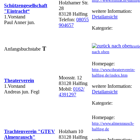
http://www.eintracht-halfing
Holzhamer Str.
Schützengesellschaft
28
"Eintracht“
weitere Information:
83128 Halfing
1.Vorstand
Detailansicht
Telefon:
08055
Paul Anner jun.
904657
Kategorie:
zurü
T
Anfangsbuchstabe
nach oben
Homepage:
http://www.theaterverein-
halfing.de/index.htm
Moosstr. 12
Theaterverein
83128 Halfing
1.Vorstand
weitere Information:
Mobil:
0162/
Andreas jun. Fegl
Detailansicht
4391297
Kategorie:
Homepage:
http://www.almenrausch-
halfing.de
Trachtenverein "GTEV
Holzham 10
Almenrausch"
83128 Halfing
weitere Information: