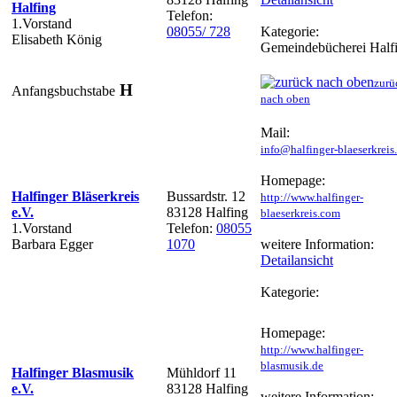
Halfing
Telefon:
1.Vorstand
08055/ 728
Kategorie:
Elisabeth König
Gemeindebücherei Half
zurü
H
Anfangsbuchstabe
nach oben
Mail:
info@halfinger-blaeserkrei
Homepage:
Halfinger Bläserkreis
Bussardstr. 12
http://www.halfinger-
e.V.
83128 Halfing
blaeserkreis.com
1.Vorstand
Telefon:
08055
Barbara Egger
1070
weitere Information:
Detailansicht
Kategorie:
Homepage:
http://www.halfinger-
blasmusik.de
Halfinger Blasmusik
Mühldorf 11
e.V.
83128 Halfing
weitere Information: