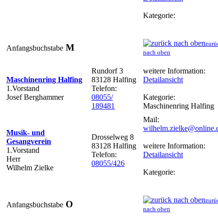
Kategorie:
zurü
M
Anfangsbuchstabe
nach oben
Rundorf 3
weitere Information:
Maschinenring Halfing
83128 Halfing
Detailansicht
1.Vorstand
Telefon:
Josef Berghammer
08055/
Kategorie:
189481
Maschinenring Halfing
Mail:
wilhelm.zielke@online.
Musik- und
Drosselweg 8
Gesangverein
83128 Halfing
weitere Information:
1.Vorstand
Telefon:
Detailansicht
Herr
08055/426
Wilhelm Zielke
Kategorie:
zurü
O
Anfangsbuchstabe
nach oben