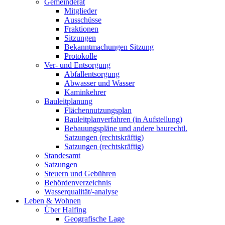
Gemeinderat
Mitglieder
Ausschüsse
Fraktionen
Sitzungen
Bekanntmachungen Sitzung
Protokolle
Ver- und Entsorgung
Abfallentsorgung
Abwasser und Wasser
Kaminkehrer
Bauleitplanung
Flächennutzungsplan
Bauleitplanverfahren (in Aufstellung)
Bebauungspläne und andere baurechtl.
Satzungen (rechtskräftig)
Satzungen (rechtskräftig)
Standesamt
Satzungen
Steuern und Gebühren
Behördenverzeichnis
Wasserqualität/-analyse
Leben & Wohnen
Über Halfing
Geografische Lage