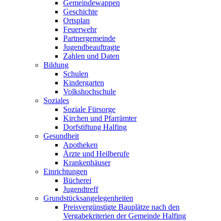
Gemeindewappen
Geschichte
Ortsplan
Feuerwehr
Partnergemeinde
Jugendbeauftragte
Zahlen und Daten
Bildung
Schulen
Kindergarten
Volkshochschule
Soziales
Soziale Fürsorge
Kirchen und Pfarrämter
Dorfstiftung Halfing
Gesundheit
Apotheken
Ärzte und Heilberufe
Krankenhäuser
Einrichtungen
Bücherei
Jugendtreff
Grundstücksangelegenheiten
Preisvergünstigte Bauplätze nach den
Vergabekriterien der Gemeinde Halfing