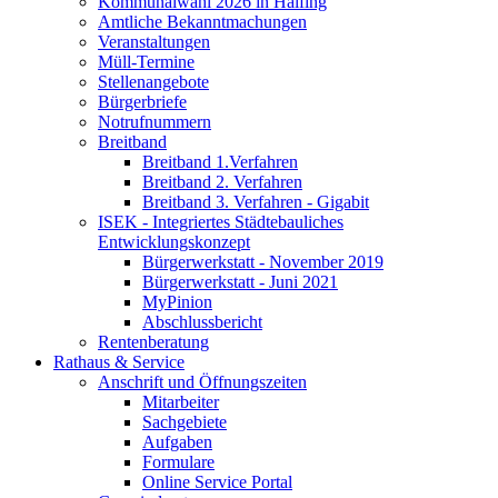
Kommunalwahl 2026 in Halfing
Amtliche Bekanntmachungen
Veranstaltungen
Müll-Termine
Stellenangebote
Bürgerbriefe
Notrufnummern
Breitband
Breitband 1.Verfahren
Breitband 2. Verfahren
Breitband 3. Verfahren - Gigabit
ISEK - Integriertes Städtebauliches
Entwicklungskonzept
Bürgerwerkstatt - November 2019
Bürgerwerkstatt - Juni 2021
MyPinion
Abschlussbericht
Rentenberatung
Rathaus & Service
Anschrift und Öffnungszeiten
Mitarbeiter
Sachgebiete
Aufgaben
Formulare
Online Service Portal