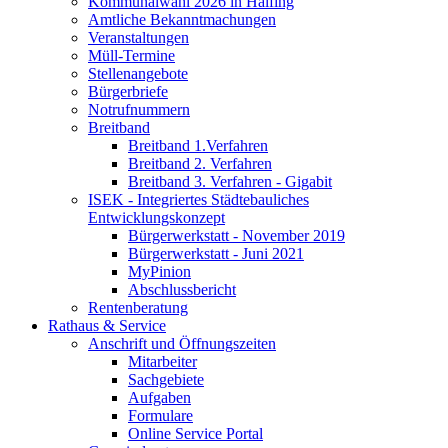
Kommunalwahl 2026 in Halfing
Amtliche Bekanntmachungen
Veranstaltungen
Müll-Termine
Stellenangebote
Bürgerbriefe
Notrufnummern
Breitband
Breitband 1.Verfahren
Breitband 2. Verfahren
Breitband 3. Verfahren - Gigabit
ISEK - Integriertes Städtebauliches
Entwicklungskonzept
Bürgerwerkstatt - November 2019
Bürgerwerkstatt - Juni 2021
MyPinion
Abschlussbericht
Rentenberatung
Rathaus & Service
Anschrift und Öffnungszeiten
Mitarbeiter
Sachgebiete
Aufgaben
Formulare
Online Service Portal