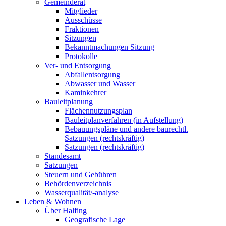
Gemeinderat
Mitglieder
Ausschüsse
Fraktionen
Sitzungen
Bekanntmachungen Sitzung
Protokolle
Ver- und Entsorgung
Abfallentsorgung
Abwasser und Wasser
Kaminkehrer
Bauleitplanung
Flächennutzungsplan
Bauleitplanverfahren (in Aufstellung)
Bebauungspläne und andere baurechtl.
Satzungen (rechtskräftig)
Satzungen (rechtskräftig)
Standesamt
Satzungen
Steuern und Gebühren
Behördenverzeichnis
Wasserqualität/-analyse
Leben & Wohnen
Über Halfing
Geografische Lage