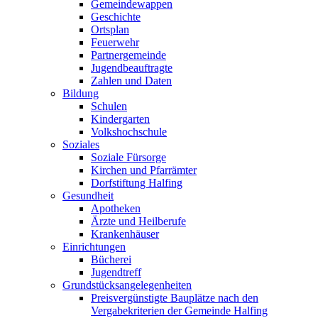
Gemeindewappen
Geschichte
Ortsplan
Feuerwehr
Partnergemeinde
Jugendbeauftragte
Zahlen und Daten
Bildung
Schulen
Kindergarten
Volkshochschule
Soziales
Soziale Fürsorge
Kirchen und Pfarrämter
Dorfstiftung Halfing
Gesundheit
Apotheken
Ärzte und Heilberufe
Krankenhäuser
Einrichtungen
Bücherei
Jugendtreff
Grundstücksangelegenheiten
Preisvergünstigte Bauplätze nach den
Vergabekriterien der Gemeinde Halfing