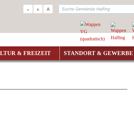
su
A
A
A
LTUR & FREIZEIT
STANDORT & GEWERBE