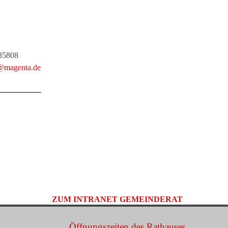
035808
r@magenta.de
ZUM INTRANET GEMEINDERAT
Öffnungszeiten des Rathauses