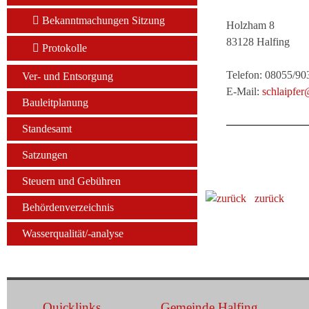
Bekanntmachungen Sitzung
Holzham 8
83128 Halfing
Protokolle
Telefon: 08055/9
Ver- und Entsorgung
E-Mail:
schlaipfe
Bauleitplanung
Standesamt
Satzungen
Steuern und Gebühren
zurück
Behördenverzeichnis
Wasserqualität/-analyse
Quicklinks
Gemeinde Halfing