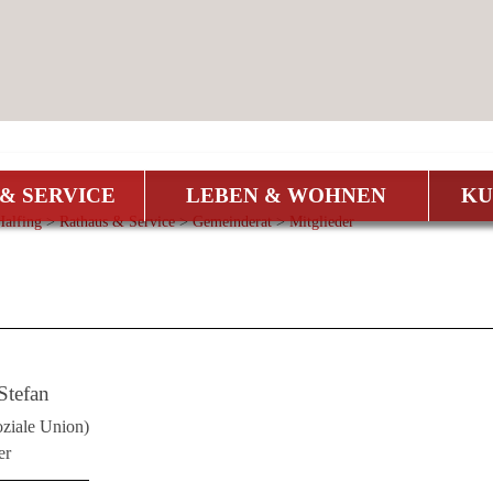
& SERVICE
LEBEN & WOHNEN
KU
alfing
>
Rathaus & Service
>
Gemeinderat
>
Mitglieder
Stefan
oziale Union)
er