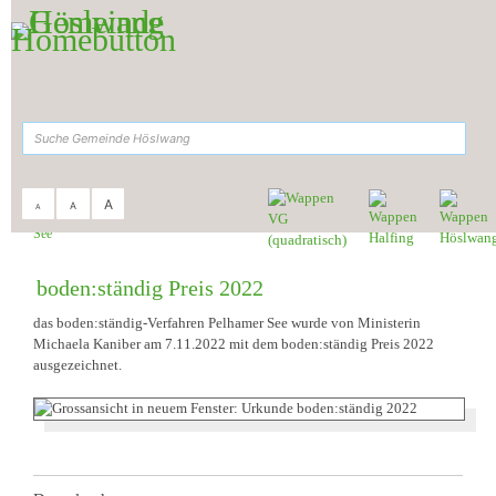
Zum Inhalt
,
zur Navigation
oder
zur Startseite
springen.
suchen
A
A
A
Sie sind hier:
Gemeinde Höslwang
>
Leben & Wohnen
>
Gemeinde
>
Pelhamer
See
boden:ständig Preis 2022
das boden:ständig-Verfahren Pelhamer See wurde von Ministerin
Michaela Kaniber am 7.11.2022 mit dem boden:ständig Preis 2022
ausgezeichnet.