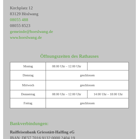
Kirchplatz 12
83129 Höslwang
08055 488
08055 8523
gemeinde@hoeslwang.de
www.hoeslwang.de
Öffnungszeiten des Rathauses
Montag
08:00 Uhr – 12:00 Uhr
Dienstag
geschlossen
Mittwoch
geschlossen
Donnerstag
08:00 Uhr – 12:00 Uhr
14:00 Uhr – 18:00 Uhr
Freitag
geschlossen
Bankverbindungen:
Raiffeisenbank Griesstätt-Halfing eG
IBAN: DE57 7016 9132 0000 2404 19