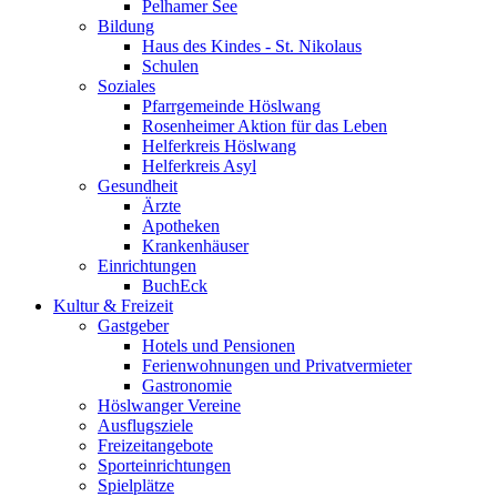
Pelhamer See
Bildung
Haus des Kindes - St. Nikolaus
Schulen
Soziales
Pfarrgemeinde Höslwang
Rosenheimer Aktion für das Leben
Helferkreis Höslwang
Helferkreis Asyl
Gesundheit
Ärzte
Apotheken
Krankenhäuser
Einrichtungen
BuchEck
Kultur & Freizeit
Gastgeber
Hotels und Pensionen
Ferienwohnungen und Privatvermieter
Gastronomie
Höslwanger Vereine
Ausflugsziele
Freizeitangebote
Sporteinrichtungen
Spielplätze