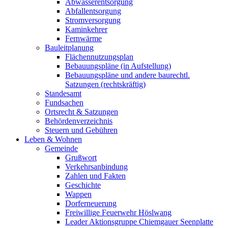
Abwasserentsorgung
Abfallentsorgung
Stromversorgung
Kaminkehrer
Fernwärme
Bauleitplanung
Flächennutzungsplan
Bebauungspläne (in Aufstellung)
Bebauungspläne und andere baurechtl.
Satzungen (rechtskräftig)
Standesamt
Fundsachen
Ortsrecht & Satzungen
Behördenverzeichnis
Steuern und Gebühren
Leben & Wohnen
Gemeinde
Grußwort
Verkehrsanbindung
Zahlen und Fakten
Geschichte
Wappen
Dorferneuerung
Freiwillige Feuerwehr Höslwang
Leader Aktionsgruppe Chiemgauer Seenplatte