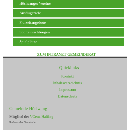
Höslwanger Vereine
Ausflugsziele
Freizeitangebote
Sporteinrichtungen
Spielplätze
ZUM INTRANET GEMEINDERAT
Quicklinks
Kontakt
Inhaltsverzeichnis
Impressum
Datenschutz
Gemeinde Höslwang
Mitglied der
VGem. Halfing
Rathaus der Gemeinde