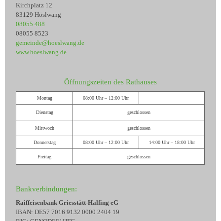
Kirchplatz 12
83129 Höslwang
08055 488
08055 8523
gemeinde@hoeslwang.de
www.hoeslwang.de
Öffnungszeiten des Rathauses
Montag
08:00 Uhr – 12:00 Uhr
Dienstag
geschlossen
Mittwoch
geschlossen
Donnerstag
08:00 Uhr – 12:00 Uhr
14:00 Uhr – 18:00 Uhr
Freitag
geschlossen
Bankverbindungen:
Raiffeisenbank Griesstätt-Halfing eG
IBAN: DE57 7016 9132 0000 2404 19