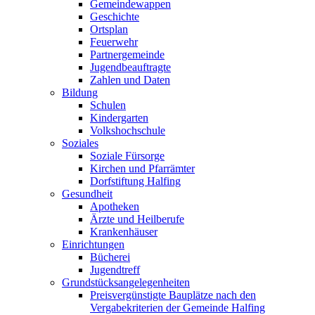
Gemeindewappen
Geschichte
Ortsplan
Feuerwehr
Partnergemeinde
Jugendbeauftragte
Zahlen und Daten
Bildung
Schulen
Kindergarten
Volkshochschule
Soziales
Soziale Fürsorge
Kirchen und Pfarrämter
Dorfstiftung Halfing
Gesundheit
Apotheken
Ärzte und Heilberufe
Krankenhäuser
Einrichtungen
Bücherei
Jugendtreff
Grundstücksangelegenheiten
Preisvergünstigte Bauplätze nach den
Vergabekriterien der Gemeinde Halfing