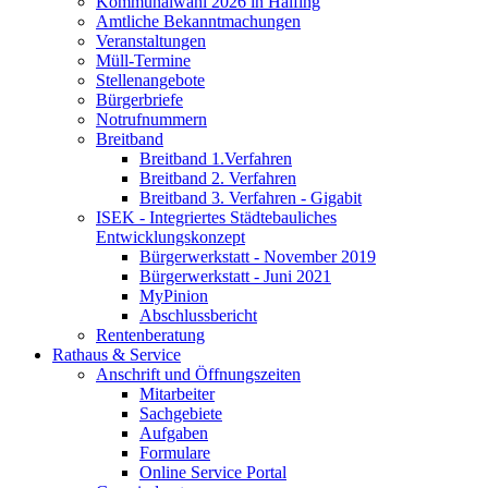
Kommunalwahl 2026 in Halfing
Amtliche Bekanntmachungen
Veranstaltungen
Müll-Termine
Stellenangebote
Bürgerbriefe
Notrufnummern
Breitband
Breitband 1.Verfahren
Breitband 2. Verfahren
Breitband 3. Verfahren - Gigabit
ISEK - Integriertes Städtebauliches
Entwicklungskonzept
Bürgerwerkstatt - November 2019
Bürgerwerkstatt - Juni 2021
MyPinion
Abschlussbericht
Rentenberatung
Rathaus & Service
Anschrift und Öffnungszeiten
Mitarbeiter
Sachgebiete
Aufgaben
Formulare
Online Service Portal