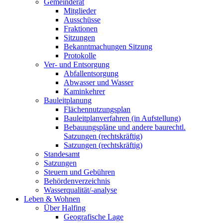
Gemeinderat
Mitglieder
Ausschüsse
Fraktionen
Sitzungen
Bekanntmachungen Sitzung
Protokolle
Ver- und Entsorgung
Abfallentsorgung
Abwasser und Wasser
Kaminkehrer
Bauleitplanung
Flächennutzungsplan
Bauleitplanverfahren (in Aufstellung)
Bebauungspläne und andere baurechtl.
Satzungen (rechtskräftig)
Satzungen (rechtskräftig)
Standesamt
Satzungen
Steuern und Gebühren
Behördenverzeichnis
Wasserqualität/-analyse
Leben & Wohnen
Über Halfing
Geografische Lage